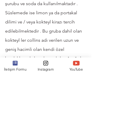
şurubu ve soda da kullanılmaktadır . 
Süslemede ise limon ya da portakal 
dilimi ve / veya kokteyl kirazı tercih 
edilebilmektedir . Bu gruba dahil olan 
kokteyl ler collins adı verilen uzun ve 
geniş hacimli olan kendi özel 
bardaklarında hazırlanmalıdır . Aşağıda 
verilen örnek reçetelerde de 
İletişim Formu
Instagram
YouTube
collinslerin hazırlanışı ve servisi 
ayrıntıları ile anlatılmaktadır . 
Tom Collins veya John Collins 