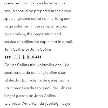
preferred. Cocktails included in this 
group should be prepared in their own 
special glasses called collins, long and 
large volumes. In the sample recipes 
given below, the preparation and 
service of collins are explained in detail.
Tom Collins or John Collins 
⬆️⬆️⬆️ 🇹🇷🇺🇸🇦🇺⬇️⬇️⬇️
Collins Collins türü kokteyller özellikle 
sıcak havalarda bol la içilebilen uzun 
içkilerdir . Bu nedenle de geniş hacim 
uzun bardaklarda servis edilirler . ilk kez 
bir şef garson on John Collins 
tarafından Amerika ' da yapıldığı rivayet 